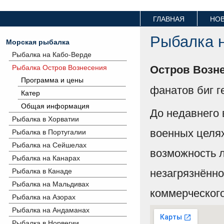
ГЛАВНАЯ
НО
Рыбалка 
Морская рыбалка
Рыбалка на Кабо-Верде
Остров Возн
Рыбалка Остров Вознесения
Программа и цены
фанатов биг г
Катер
Общая информация
До недавнего 
Рыбалка в Хорватии
военных целях
Рыбалка в Португалии
Рыбалка на Сейшелах
возможность л
Рыбалка на Канарах
незагрязнённо
Рыбалка в Канаде
Рыбалка на Мальдивах
коммерческого
Рыбалка на Азорах
Рыбалка на Андаманах
Рыбалка в Норвегии