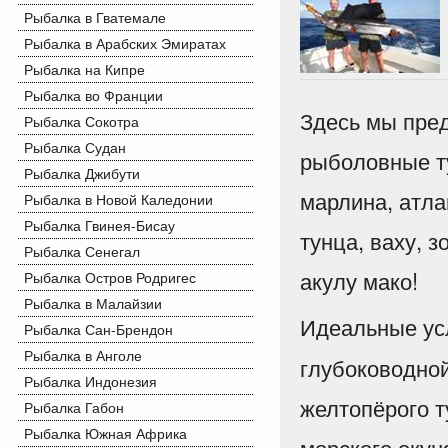
Рыбалка в Гватемале
Рыбалка в Арабских Эмиратах
Рыбалка на Кипре
Рыбалка во Франции
Здесь мы пре
Рыбалка Сокотра
Рыбалка Судан
рыболовные ту
Рыбалка Джибути
марлина, атла
Рыбалка в Новой Каледонии
Рыбалка Гвинея-Бисау
тунца, ваху, 
Рыбалка Сенегал
акулу мако!
Рыбалка Остров Родригес
Рыбалка в Малайзии
Идеальные у
Рыбалка Сан-Брендон
Рыбалка в Анголе
глубоководной
Рыбалка Индонезия
желтопёрого т
Рыбалка Габон
Рыбалка Южная Африка
морского окун