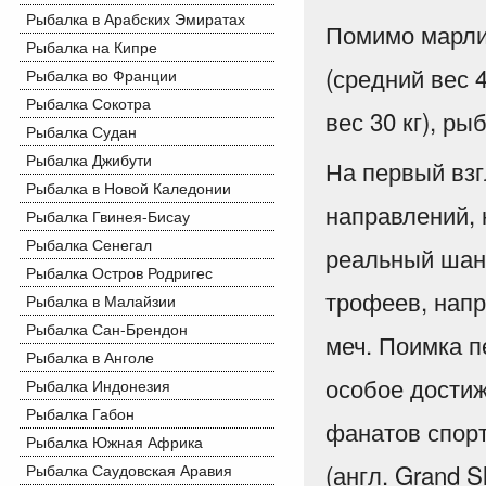
Рыбалка в Арабских Эмиратах
Помимо марли
Рыбалка на Кипре
(средний вес 
Рыбалка во Франции
Рыбалка Сокотра
вес 30 кг), ры
Рыбалка Судан
Рыбалка Джибути
На первый взг
Рыбалка в Новой Каледонии
направлений, 
Рыбалка Гвинея-Бисау
Рыбалка Сенегал
реальный шанс
Рыбалка Остров Родригес
трофеев, напр
Рыбалка в Малайзии
Рыбалка Сан-Брендон
меч. Поимка п
Рыбалка в Анголе
особое достиж
Рыбалка Индонезия
Рыбалка Габон
фанатов спор
Рыбалка Южная Африка
(англ. Grand S
Рыбалка Саудовская Аравия