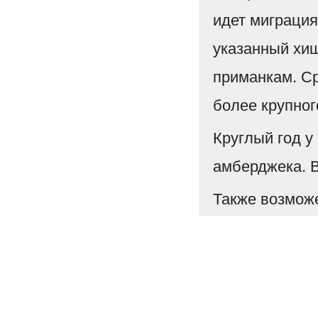
идет миграция
указанный хищ
приманкам. Ср
более крупног
Круглый год у
амберджека. В
Также возможе