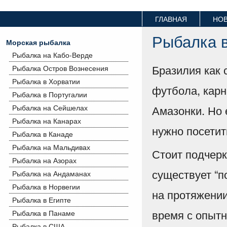
ГЛАВНАЯ
НО
Рыбалка 
Морская рыбалка
Рыбалка на Кабо-Верде
Бразилия как 
Рыбалка Остров Вознесения
Рыбалка в Хорватии
футбола, карн
Рыбалка в Португалии
Амазонки. Но 
Рыбалка на Сейшелах
Рыбалка на Канарах
нужно посетит
Рыбалка в Канаде
Рыбалка на Мальдивах
Стоит подчерк
Рыбалка на Азорах
существует “п
Рыбалка на Андаманах
Рыбалка в Норвегии
на протяжении
Рыбалка в Египте
время с опытн
Рыбалка в Панаме
Рыбалка в США