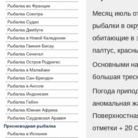
Рыбалка во Франции
Месяц июль от
Рыбалка Сокотра
Рыбалка Судан
рыбалки в окр
Рыбалка Джибути
обитающие в з
Рыбалка в Новой Каледонии
Рыбалка Гвинея-Бисау
палтус, красны
Рыбалка Сенегал
Рыбалка Остров Родригес
Основными на
Рыбалка в Малайзии
большая треска
Рыбалка Сан-Брендон
Рыбалка в Анголе
Погода припод
Рыбалка Индонезия
аномальная жа
Рыбалка Габон
Рыбалка Южная Африка
Поверхностная
Рыбалка Саудовская Аравия
отметки + 20 
Пресноводная рыбалка
Рыбалка в Испании