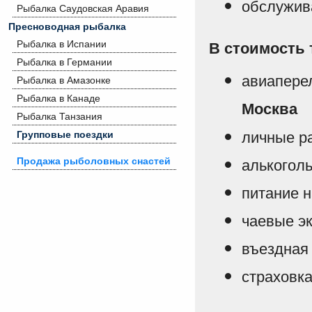
обслужив
Рыбалка Саудовская Аравия
Пресноводная рыбалка
Рыбалка в Испании
В стоимость 
Рыбалка в Германии
авиапере
Рыбалка в Амазонке
Рыбалка в Канаде
Москва
Рыбалка Танзания
личные р
Групповые поездки
алькогол
Продажа рыболовных снастей
питание н
чаевые э
въездная
страховк