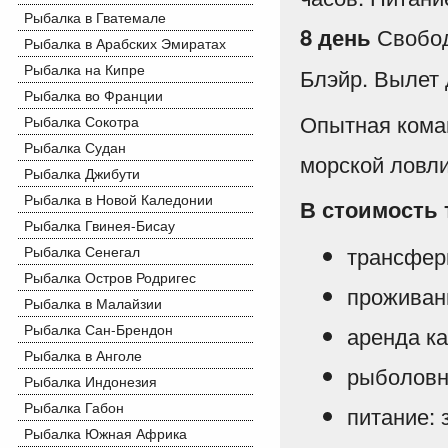
Рыбалка в Гватемале
Свобод
8 день
Рыбалка в Арабских Эмиратах
Рыбалка на Кипре
Блэйр. Вылет 
Рыбалка во Франции
Опытная коман
Рыбалка Сокотра
Рыбалка Судан
морской ловли
Рыбалка Джибути
Рыбалка в Новой Каледонии
В стоимость 
Рыбалка Гвинея-Бисау
трансфер
Рыбалка Сенегал
Рыбалка Остров Родригес
проживан
Рыбалка в Малайзии
Рыбалка Сан-Брендон
аренда ка
Рыбалка в Анголе
рыболовн
Рыбалка Индонезия
Рыбалка Габон
питание: 
Рыбалка Южная Африка