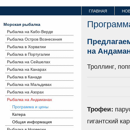
ГЛАВНАЯ
НО
Программ
Морская рыбалка
Рыбалка на Кабо-Верде
Предлагае
Рыбалка Остров Вознесения
Рыбалка в Хорватии
на Андама
Рыбалка в Португалии
Рыбалка на Сейшелах
Троллинг, попп
Рыбалка на Канарах
Рыбалка в Канаде
Рыбалка на Мальдивах
Рыбалка на Азорах
Рыбалка на Андаманах
Программа и цены
парус
Трофеи:
Катера
гигантский кар
Общая информация
Рыбалка в Норвегии