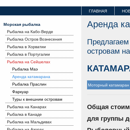
ГЛАВНАЯ
НО
Аренда к
Морская рыбалка
Рыбалка на Кабо-Верде
Предлагаем
Рыбалка Остров Вознесения
Рыбалка в Хорватии
островам на
Рыбалка в Португалии
Рыбалка на Сейшелах
КАТАМАР
Рыбалка Маэ
Аренда катамарана
Рыбалка Праслин
Моторный катамаран 
Фаркуар
Туры к внешним островам
Общая стоимо
Рыбалка на Канарах
Рыбалка в Канаде
для группы д
Рыбалка на Мальдивах
Рыболовный т
Рыбалка на Азорах