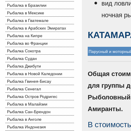
вид ловли
Рыбалка в Бразилии
Рыбалка в Мексике
ночная р
Рыбалка в Гватемале
Рыбалка в Арабских Эмиратах
КАТАМАР
Рыбалка на Кипре
Рыбалка во Франции
Рыбалка Сокотра
Парусный и моторный
Рыбалка Судан
Рыбалка Джибути
Общая стоимо
Рыбалка в Новой Каледонии
Рыбалка Гвинея-Бисау
для группы д
Рыбалка Сенегал
Рыболовный т
Рыбалка Остров Родригес
Рыбалка в Малайзии
Амиранты.
Рыбалка Сан-Брендон
Рыбалка в Анголе
В стоимость
Рыбалка Индонезия