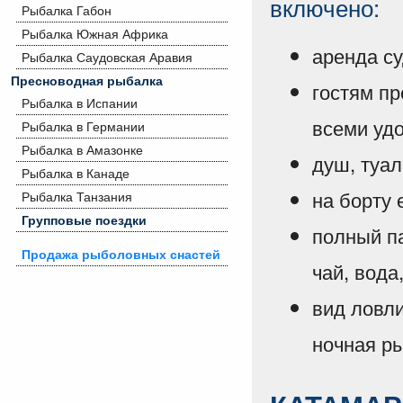
включено:
Рыбалка Габон
Рыбалка Южная Африка
аренда су
Рыбалка Саудовская Аравия
Пресноводная рыбалка
гостям п
Рыбалка в Испании
всеми уд
Рыбалка в Германии
Рыбалка в Амазонке
душ, туал
Рыбалка в Канаде
на борту
Рыбалка Танзания
Групповые поездки
полный па
Продажа рыболовных снастей
чай, вода,
вид ловли
ночная р